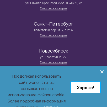
ул. Нижняя Красносельская, д. 40/12, к2
Смотреть на карте
Санкт-Петербург
Волховский пер., д. 4, лит. А
Смотреть на карте
Новосибирск
ул. Кропоткина, 271
Смотреть на карте
Продолжая использовать
© 2026 Группа компаний WONE IT
сайт wone-it.ru, вы
Системный интегратор и поставщик решений в сфере
информационной безопасности,
Хорошо!
соглашаетесь на
инфраструктуры, бизнес-приложений и заказной разработки.
использование файлов cookie.
Более подробная информация
Обработка персональных данных посетителей сайта