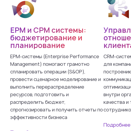
EPM и CPM системы:
Управл
бюджетирование и
отноше
планирование
клиент
EPM-системы (Enterprise Performance
CRM-систем
Management) помогают грамотно
для компан
спланировать операции (S&OP),
построению
провести сценарное моделирование и
коммуникац
выполнить перераспределение
оптимизаци
ресурсов, подготовить и
внутри орг
распределить бюджет,
качества и
спрогнозировать и получить отчеты по
сотрудник
эффективности бизнеса
Подробнее