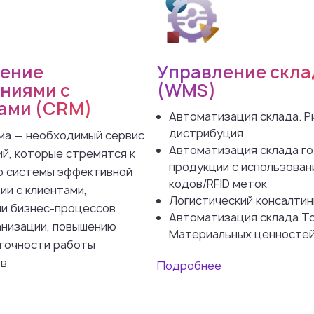
ение
Управление скл
ниями с
(WMS)
ами (CRM)
Автоматизация склада. Р
дистрибуция
а — необходимый сервис
Автоматизация склада г
ий, которые стремятся к
продукции с использован
 системы эффективной
кодов/RFID меток
ии с клиентами,
Логистический консалтин
и бизнес-процессов
Автоматизация склада Т
анизации, повышению
Материальных ценносте
 точности работы
ов
Подробнее