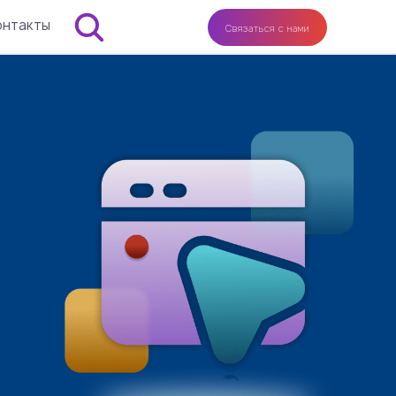
онтакты
Связаться с нами
И