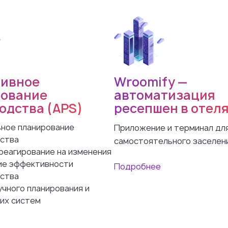
ивное
Wroomify —
ование
автоматизация
одства (APS)
ресепшен в отел
ное планирование
Приложение и терминал дл
ства
самостоятельного заселени
реагирование на изменения
е эффективности
Подробнее
ства
учного планирования и
их систем