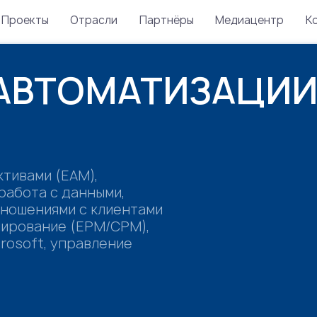
Проекты
Отрасли
Партнёры
Медиацентр
К
АВТОМАТИЗАЦИ
тивами (EAM),
работа с данными,
ношениями с клиентами
нирование (EPM/CPM),
rosoft, управление