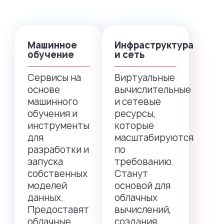
Машинное
Инфраструктура
обучение
и сеть
Сервисы на
Виртуальные
основе
вычислительные
машинного
и сетевые
обучения и
ресурсы,
инструменты
которые
для
масштабируются
разработки и
по
запуска
требованию.
собственных
Станут
моделей
основой для
данных.
облачных
Предоставят
вычислений,
облачные
создания