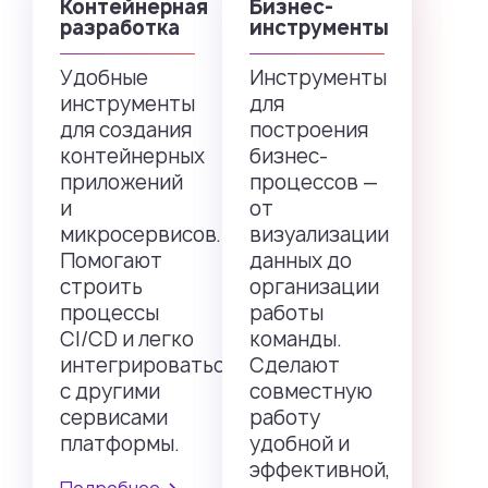
Контейнерная
Бизнес-
разработка
инструменты
Удобные
Инструменты
инструменты
для
для создания
построения
контейнерных
бизнес-
приложений
процессов —
и
от
микросервисов.
визуализации
Помогают
данных до
строить
организации
процессы
работы
CI/CD и легко
команды.
интегрироваться
Сделают
с другими
совместную
сервисами
работу
платформы.
удобной и
эффективной,