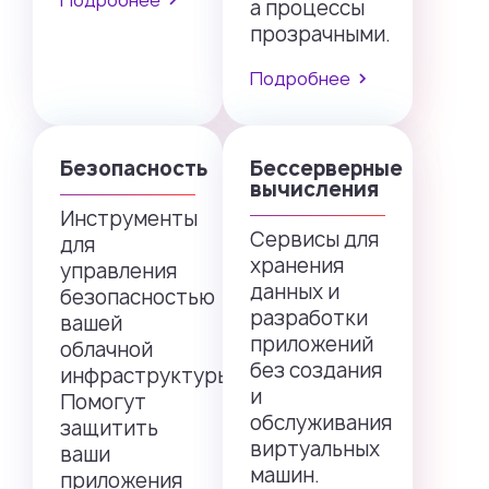
Подробнее
а процессы
прозрачными.
Подробнее
Безопасность
Бессерверные
вычисления
Инструменты
Сервисы для
для
хранения
управления
данных и
безопасностью
разработки
вашей
приложений
облачной
без создания
инфраструктуры.
и
Помогут
обслуживания
защитить
виртуальных
ваши
машин.
приложения