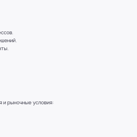
ссов.
ешений.
нты.
я и рыночные условия: