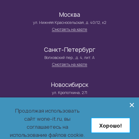
Москва
ул. Нижняя Красносельская, д. 40/12, к2
Смотреть на карте
Санкт-Петербург
Волховский пер., д. 4, лит. А
Смотреть на карте
Новосибирск
ул. Кропоткина, 271
Смотреть на карте
Продолжая использовать
сайт wone-it.ru, вы
© 2026 Группа компаний WONE IT
Хорошо!
Системный интегратор и поставщик решений в сфере
соглашаетесь на
информационной безопасности,
использование файлов cookie.
инфраструктуры, бизнес-приложений и заказной разработки.