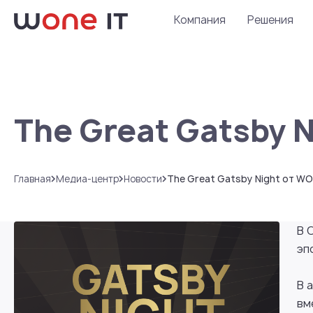
Компания
Решения
The Great Gatsby 
Главная
Медиа-центр
Новости
The Great Gatsby Night от WO
В 
эп
В 
вм