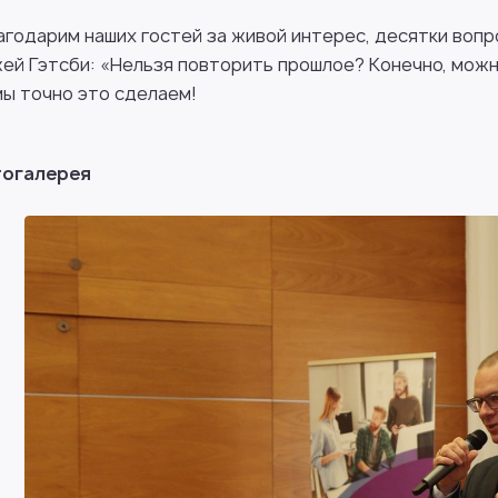
агодарим наших гостей за живой интерес, десятки вопр
ей Гэтсби: «Нельзя повторить прошлое? Конечно, можн
мы точно это сделаем!
огалерея