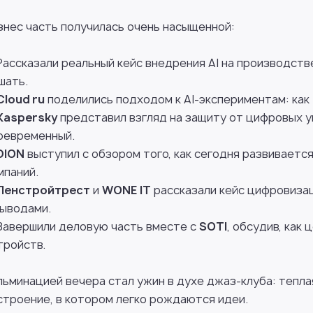
знес часть получилась очень насыщенной:
Рассказали реальный кейс внедрения AI на производств
шать.
Cloud ru
поделились подходом к AI-экспериментам: как
Kaspersky
представил взгляд на защиту от цифровых у
оевременный.
DION
выступил с обзором того, как сегодня развиваетс
мпаний.
Ленстройтрест
и
WONE IT
рассказали кейс цифровизац
выводами.
Завершили деловую часть вместе с
SOTI
, обсудив, как
тройств.
льминацией вечера стал ужин в духе джаз-клуба: тепл
строение, в котором легко рождаются идеи.