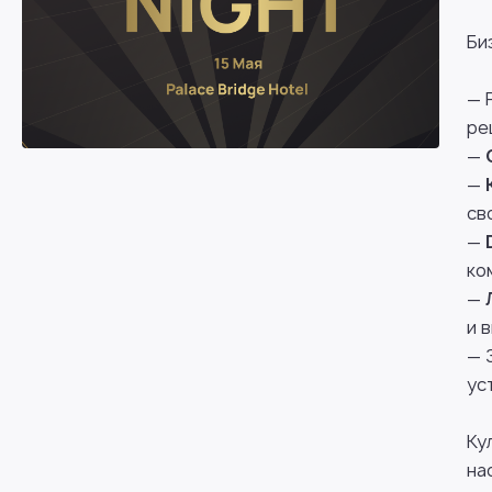
Би
— 
ре
—
—
св
—
ко
—
и 
— 
ус
Ку
на