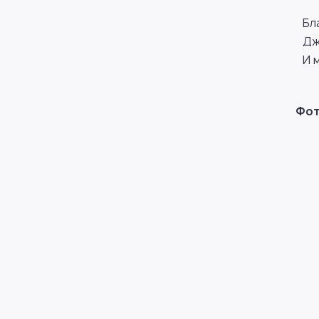
Бл
Дж
И 
Фот