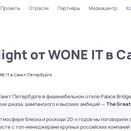
Проекты
Отрасли
Партнёры
Медиацентр
К
Night от WONE IT в 
NE IT в Санкт-Петербурге
Санкт Петербурге в фешенебельном отеле Palace Bridg
охи джаза, шампанского и высоких амбиций —
The Great
атмосфере блеска и роскоши 20-х годов мы поговорили 
есте с топ-менеджерами крупных российских компаний 