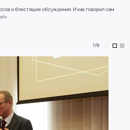
осов и блестящие обсуждения. И как говорил сам
о!»
1/9
—