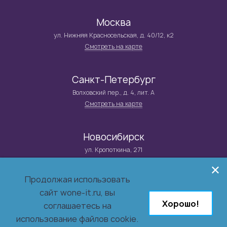
Москва
ул. Нижняя Красносельская, д. 40/12, к2
Смотреть на карте
Санкт-Петербург
Волховский пер., д. 4, лит. А
Смотреть на карте
Новосибирск
ул. Кропоткина, 271
Смотреть на карте
Продолжая использовать
сайт wone-it.ru, вы
© 2026 Группа компаний WONE IT
Хорошо!
Системный интегратор и поставщик решений в сфере
соглашаетесь на
информационной безопасности,
использование файлов cookie.
инфраструктуры, бизнес-приложений и заказной разработки.