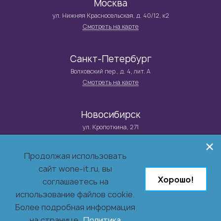
Москва
ул. Нижняя Красносельская, д. 40/12, к2
Смотреть на карте
Санкт-Петербург
Волховский пер., д. 4, лит. А
Смотреть на карте
Новосибирск
ул. Кропоткина, 271
Смотреть на карте
Продолжая использовать
сайт wone-it.ru, вы
© 2026 Группа компаний WONE IT
Хорошо!
Системный интегратор и поставщик решений в сфере
соглашаетесь на
информационной безопасности,
использование файлов cookie.
инфраструктуры, бизнес-приложений и заказной разработки.
Более подробная информация
на странице
Политика